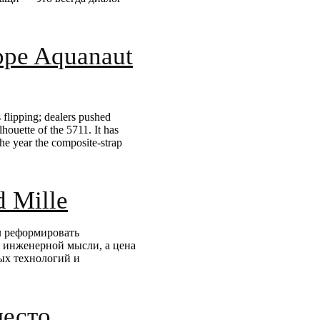
ppe Aquanaut
 flipping; dealers pushed
houette of the 5711. It has
he year the composite-strap
 Mille
ал реформировать
я инженерной мысли, а цена
ых технологий и
место