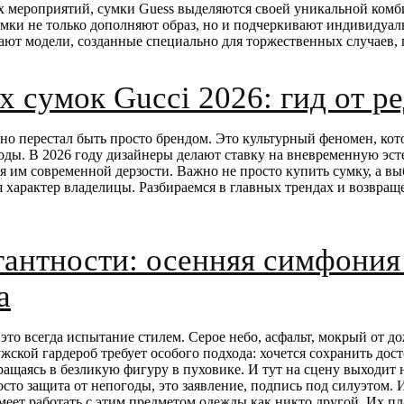
ых мероприятий, сумки Guess выделяются своей уникальной комб
умки не только дополняют образ, но и подчеркивают индивидуал
ют модели, созданные специально для торжественных случаев, г
х сумок Gucci 2026: гид от р
но перестал быть просто брендом. Это культурный феномен, ко
оды. В 2026 году дизайнеры делают ставку на вневременную эст
 им современной дерзости. Важно не просто купить сумку, а выб
я характер владелицы. Разбираемся в главных трендах и возвра
гантности: осенняя симфони
a
то всегда испытание стилем. Серое небо, асфальт, мокрый от до
ужской гардероб требует особого подхода: хочется сохранить дос
ращаясь в безликую фигуру в пуховике. И тут на сцену выходит 
сто защита от непогоды, это заявление, подпись под силуэтом. 
еет работать с этим предметом одежды как никто другой. Их пл