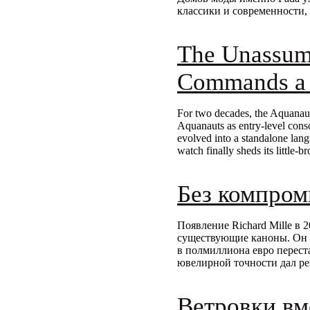
классики и современности, 
The Unassumi
Commands a 
For two decades, the Aquanaut 
Aquanauts as entry-level conso
evolved into a standalone lan
watch finally sheds its little-br
Без компроми
Появление Richard Mille в 
существующие каноны. Он с
в полмиллиона евро перест
ювелирной точности дал р
Ветровки вм