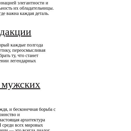
инацией элегантности и
ьность их обладательницы.
де важна каждая деталь.
едакции
торый каждые полгода
етику, переосмысливая
рать ту, что станет
щении легендарных
я мужских
ждя, и бесконечная борьба с
тоинство и
настоящая архитектура
И среди всех мировых
ащи — это всегда диалог