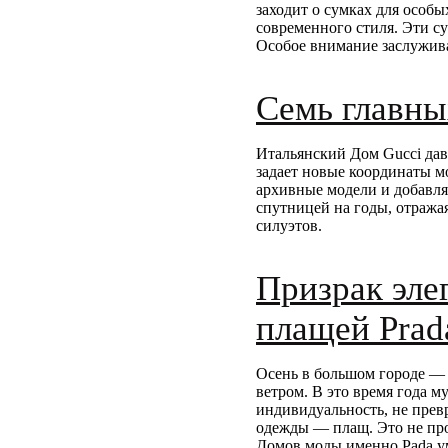
заходит о сумках для особ
современного стиля. Эти с
Особое внимание заслужива
Семь главны
Итальянский Дом Gucci дав
задает новые координаты м
архивные модели и добавляя
спутницей на годы, отража
силуэтов.
Призрак эле
плащей Prad
Осень в большом городе — э
ветром. В это время года м
индивидуальность, не прев
одежды — плащ. Это не про
Домов моды именно Pada ум